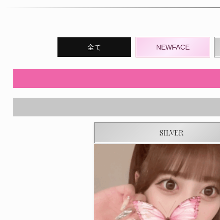
全て
NEWFACE
SILVER