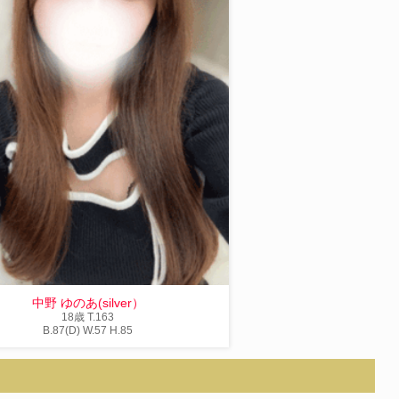
中野 ゆのあ(silver）
18歳
T
.163
B
.87(D)
W
.57
H
.85