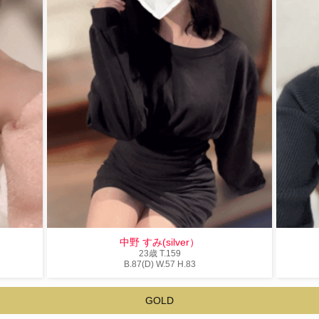
中野 すみ(silver）
23歳
T
.159
B
.87(D)
W
.57
H
.83
GOLD