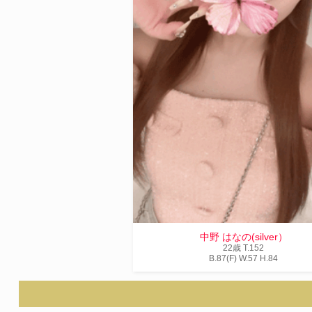
中野 はなの(silver）
22歳
T
.152
B
.87(F)
W
.57
H
.84