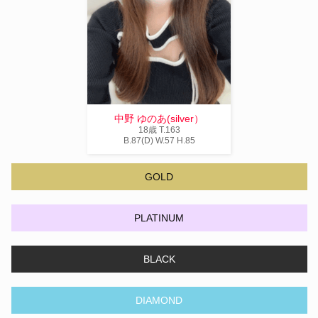
中野 ゆのあ(silver）
18歳
T
.163
B
.87(D)
W
.57
H
.85
GOLD
PLATINUM
BLACK
DIAMOND