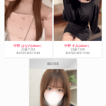
中野 はなの(silver）
中野 すみ(silver）
22歳
T
.152
23歳
T
.159
B
.87(F)
W
.57
H
.84
B
.87(D)
W
.57
H
.83
SILVER